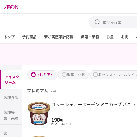
トップ
予約商品
安さ実感家計応援
野菜・果物
お魚
お肉
プレミアム
氷菓・小物
ボックス・ホームタイ
アイスク
リーム
プレミアム
(
24
)
冷凍食品
ロッテ レディーボーデン ミニカップ バニラ 1
冷凍野
菜・果物
198
円
税込
213.84
円
氷