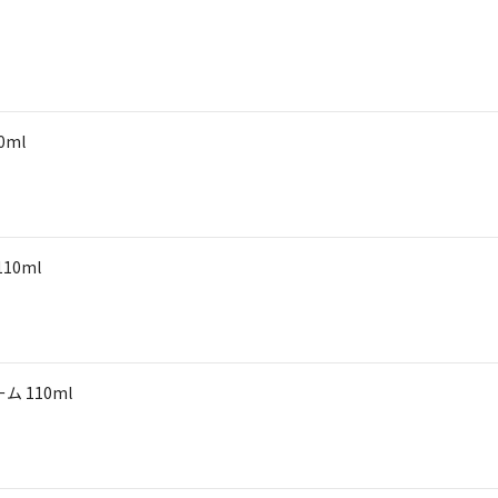
ml
10ml
 110ml