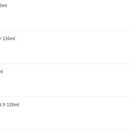
ml
110ml
l
 110ml