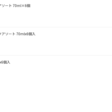
ート 70ml×6個
シックアソート 70mlx6個入
x6個入