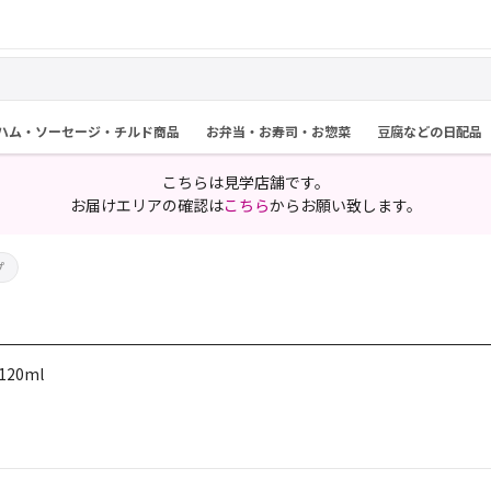
ハム・ソーセージ・チルド商品
お弁当・お寿司・お惣菜
豆腐などの日配品
こちらは見学店舗です。
お届けエリアの確認は
こちら
からお願い致します。
プ
20ml