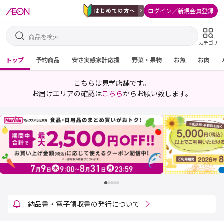
ログイン／新規会員登録
カテゴリ
トップ
予約商品
安さ実感家計応援
野菜・果物
お魚
お肉
こちらは見学店舗です。
お届けエリアの確認は
こちら
からお願い致します。
連絡欄でのお届け先変更・商品追加について
納品書・電子領収書の発行について
電子領収書の印刷に関するお知らせ
ネットスーパーの販売価格について