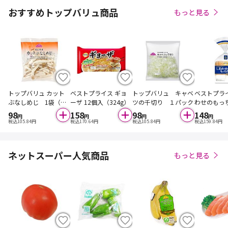
おすすめトップバリュ商品
もっと見る
トップバリュ カット
ベストプライス ギョ
トップバリュ キャベ
ベストプラ
ぶなしめじ 1袋（三
ーザ 12個入（324g）
ツの千切り １パック
わせのもっ
重・富山県等の国内
（国産米粉
98
158
98
148
円
円
円
円
産）
入
税込
105.84
円
税込
170.64
円
税込
105.84
円
税込
159.84
円
ネットスーパー人気商品
もっと見る