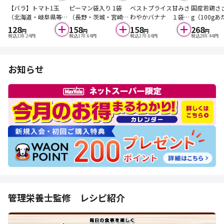
【バラ】トマト1玉
ピーマン袋入り 1袋
ベストプライス甘みさ
国産若鶏ささ
（北海道・岐阜県等の
（長野・茨城・宮崎県
わやかバナナ １袋
g（100gあ
国内産）
等の国内産）
（フィリピン産）※入
（本体））
128
158
158
268
円
円
円
円
荷状況により代替品を
税込
138.24
円
税込
170.64
円
税込
170.64
円
税込
289.44
円
入れさせていただく場
合があります。
お知らせ
管理栄養士監修 レシピ紹介