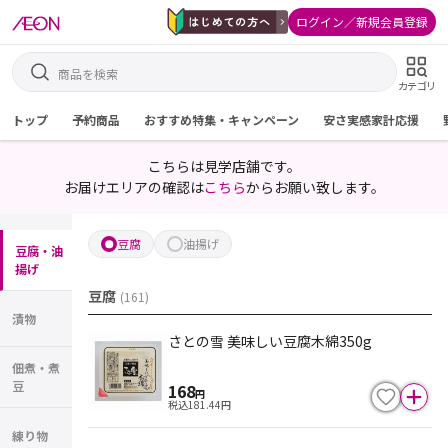
ログイン／新規会員登録
カテゴリ
トップ
予約商品
おすすめ特集・キャンペーン
安さ実感家計応援
こちらは見学店舗です。
お届けエリアの確認は
こちら
からお願い致します。
豆腐
油揚げ
豆腐・油
揚げ
豆腐
(
161
)
漬物
さとの雪 美味しい豆腐木綿350g
佃煮・煮
豆
168
円
税込
181.44
円
練り物