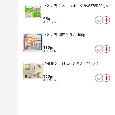
さとの雪 とろーりまろやか絹豆腐 80g×4
98
円
税込
105.84
円
さとの雪 濃厚とうふ 400g
118
円
税込
127.44
円
相模屋 とろける生とうふ 100g×4
228
円
税込
246.24
円