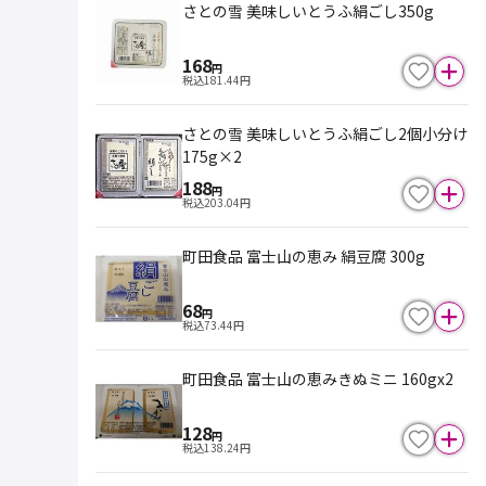
さとの雪 美味しいとうふ絹ごし350g
168
円
税込
181.44
円
さとの雪 美味しいとうふ絹ごし2個小分け
175g×2
188
円
税込
203.04
円
町田食品 富士山の恵み 絹豆腐 300g
68
円
税込
73.44
円
町田食品 富士山の恵みきぬミニ 160gx2
128
円
税込
138.24
円