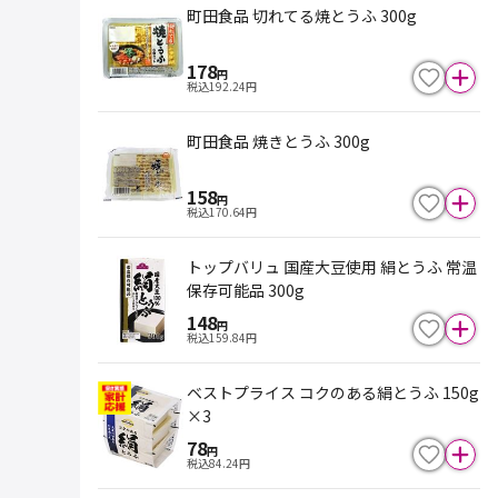
町田食品 切れてる焼とうふ 300g
178
円
税込
192.24
円
町田食品 焼きとうふ 300g
158
円
税込
170.64
円
トップバリュ 国産大豆使用 絹とうふ 常温
保存可能品 300g
148
円
税込
159.84
円
ベストプライス コクのある絹とうふ 150g
×3
78
円
税込
84.24
円