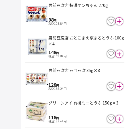
男前豆腐店 特濃ケンちゃん 270g
98
円
税込
105.84
円
男前豆腐店 おとこまえ京まろとうふ 100g
×4
148
円
税込
159.84
円
男前豆腐店 豆皿豆腐 35g×8
128
円
税込
138.24
円
グリーンアイ 有機ミニとうふ 150g×3
118
円
税込
127.44
円