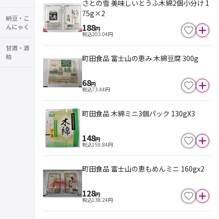
さとの雪 美味しいとうふ木綿2個小分け 1
75g×2
納豆・こ
188
んにゃく
円
税込
203.04
円
甘酒・酒
粕
町田食品 富士山の恵み 木綿豆腐 300g
68
円
税込
73.44
円
町田食品 木綿ミニ3個パック 130gX3
148
円
税込
159.84
円
町田食品 富士山の恵もめんミニ 160gx2
128
円
税込
138.24
円