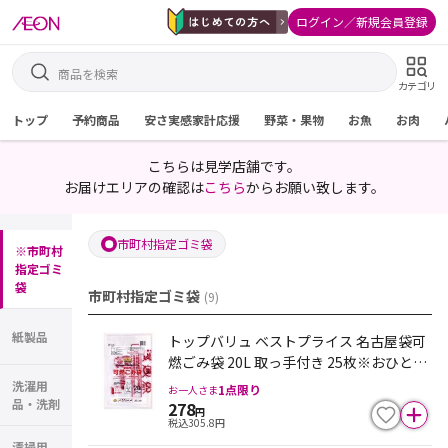
ログイン／新規会員登録
カテゴリ
トップ
予約商品
安さ実感家計応援
野菜・果物
お魚
お肉
こちらは見学店舗です。
お届けエリアの確認は
こちら
からお願い致します。
市町村指定ゴミ袋
※市町村
指定ゴミ
袋
市町村指定ゴミ袋
(
9
)
紙製品
トップバリュ ベストプライス 名古屋袋可
燃ごみ袋 20L 取っ手付き 25枚※おひとり
様他のごみ袋・ポリ袋と合わせて１点限
洗濯用
1
点限り
お一人さま
り。入荷不安定の為、欠品になる場合が
品・洗剤
278
円
税込
305.8
円
ございます
清掃用