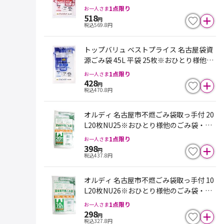
ごみ袋・ポリ袋と合わせて１点限り。入
1
点限り
お一人さま
荷不安定の為、欠品になる場合がござい
518
円
税込
569.8
円
ます
トップバリュ ベストプライス 名古屋袋資
源ごみ袋 45L 平袋 25枚※おひとり様他の
ごみ袋・ポリ袋と合わせて１点限り。入
1
点限り
お一人さま
荷不安定の為、欠品になる場合がござい
428
円
税込
470.8
円
ます
オルディ 名古屋市不燃ごみ袋取っ手付 20
L20枚NU25※おひとり様他のごみ袋・ポ
リ袋と合わせて１点限り。入荷不安定の
1
点限り
お一人さま
為、欠品になる場合がございます
398
円
税込
437.8
円
オルディ 名古屋市不燃ごみ袋取っ手付 10
L20枚NU26※おひとり様他のごみ袋・ポ
リ袋と合わせて１点限り。入荷不安定の
1
点限り
お一人さま
為、欠品になる場合がございます
298
円
税込
327.8
円