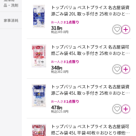
品・洗剤
トップバリュ ベストプライス 名古屋袋資
源ごみ袋 20L 取っ手付き 25枚※おひとり
様他のごみ袋・ポリ袋と合わせて１点限
家事消耗
1
点限り
お一人さま
り。入荷不安定の為、欠品になる場合が
318
円
税込
349.8
円
ございます
トップバリュ ベストプライス 名古屋袋可
燃ごみ袋 45L 取っ手付き 25枚※おひとり
様他のごみ袋・ポリ袋と合わせて１点限
1
点限り
お一人さま
り。入荷不安定の為、欠品になる場合が
348
円
税込
382.8
円
ございます
トップバリュ ベストプライス 名古屋袋資
源ごみ袋 45L 取っ手付き 25枚※おひとり
様他のごみ袋・ポリ袋と合わせて１点限
1
点限り
お一人さま
り。入荷不安定の為、欠品になる場合が
478
円
税込
525.8
円
ございます
トップバリュ ベストプライス 名古屋袋可
燃ごみ袋 45L 平袋 40枚※おひとり様他の