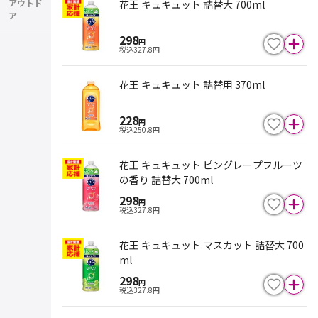
アウトド
花王 キュキュット 詰替大 700ml
ア
298
円
税込
327.8
円
花王 キュキュット 詰替用 370ml
228
円
税込
250.8
円
花王 キュキュット ピングレープフルーツ
の香り 詰替大 700ml
298
円
税込
327.8
円
花王 キュキュット マスカット 詰替大 700
ml
298
円
税込
327.8
円