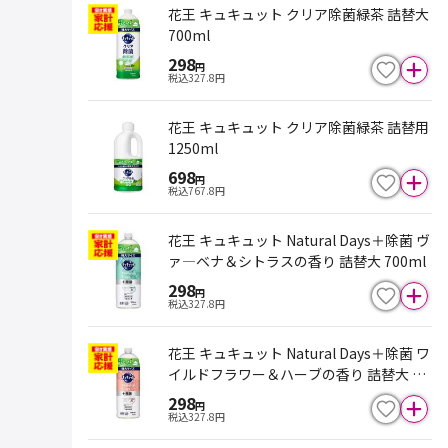
花王 キュキュット クリア除菌緑茶 詰替大
700ml
298
円
税込
327.8
円
花王 キュキュット クリア除菌緑茶 詰替用
1250ml
698
円
税込
767.8
円
花王 キュキュット Natural Days＋除菌 ヴ
ァ―ベナ＆シトラスの香り 詰替大 700ml
298
円
税込
327.8
円
花王 キュキュット Natural Days＋除菌 ワ
イルドフラワー＆ハーブの香り 詰替大 70
0ml
298
円
税込
327.8
円