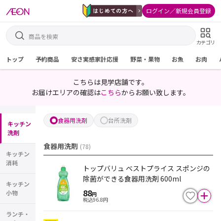
ログイン／新規会員登録
カテゴリ
トップ
予約商品
安さ実感家計応援
野菜・果物
お魚
お肉
こちらは見学店舗です。
お届けエリアの確認は
こちら
からお願い致します。
食器用洗剤
台所洗剤
キッチン
洗剤
食器用洗剤
(
78
)
キッチン
消耗
トップバリュ ベストプライス スポンジの
除菌ができる食器用洗剤 600ml
キッチン
88
小物
円
税込
96.8
円
ランチ・