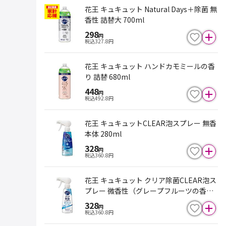
花王 キュキュット Natural Days＋除菌 無
香性 詰替大 700ml
298
円
税込
327.8
円
花王 キュキュット ハンドカモミールの香
り 詰替 680ml
448
円
税込
492.8
円
花王 キュキュットCLEAR泡スプレー 無香
本体 280ml
328
円
税込
360.8
円
花王 キュキュット クリア除菌CLEAR泡ス
プレー 微香性（グレープフルーツの香
り）本体 280ml
328
円
税込
360.8
円