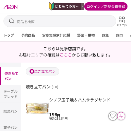
ログイン／新規会員登録
カテゴリ
トップ
予約商品
安さ実感家計応援
野菜・果物
お魚
お肉
こちらは見学店舗です。
お届けエリアの確認は
こちら
からお願い致します。
焼き立てパン
焼きたて
パン
焼き立てパン
(
10
)
テーブル
ブレッド
シノブ玉子焼＆ハムサラダサンド
総菜パン
198
円
税込
213.84
円
菓子パン