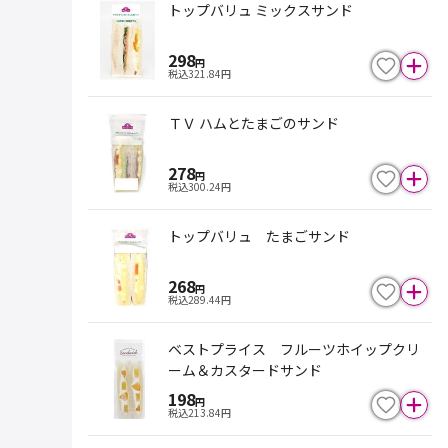
トップバリュ ミックスサンド
298
円
税込
321.84
円
ＴＶ ハムとたまごのサンド
278
円
税込
300.24
円
トップバリュ たまごサンド
268
円
税込
289.44
円
ベストプライス フルーツホイップクリ
ーム＆カスタードサンド
198
円
税込
213.84
円