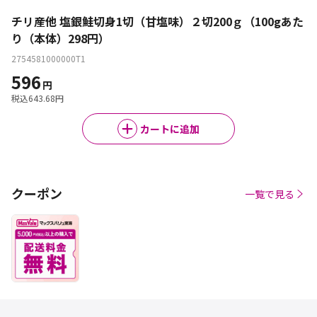
チリ産他 塩銀鮭切身1切（甘塩味）２切200ｇ（100gあた
り（本体）298円）
2754581000000T1
596
円
税込
643.68
円
カートに追加
クーポン
一覧で見る