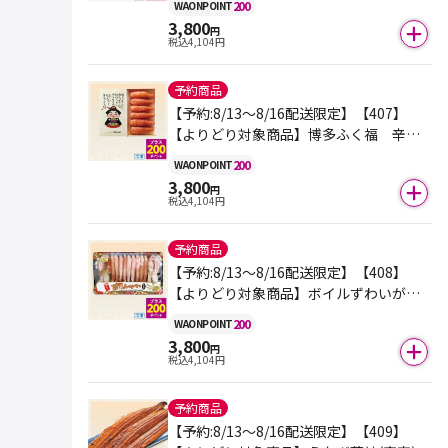
200
WAON
POINT
3,800
円
税込
4,104
円
予約商品
【予約:8/13～8/16配送限定】【407】
【よりどり対象商品】博多ふく福 辛子
明太子 300ｇ＜原料原産地：アメリカ＞
200
WAON
POINT
3,800
円
税込
4,104
円
予約商品
【予約:8/13～8/16配送限定】【408】
【よりどり対象商品】ボイルずわいがに
カット（生食用） 630ｇ＜原料原産地：
200
WAON
POINT
ロシア他＞
3,800
円
税込
4,104
円
予約商品
【予約:8/13～8/16配送限定】【409】