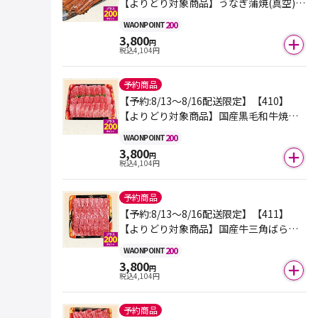
【よりどり対象商品】うなぎ蒲焼(真空) 2
尾入＜原料原産地：愛知県＞
200
WAON
POINT
3,800
円
税込
4,104
円
予約商品
【予約:8/13～8/16配送限定】【410】
【よりどり対象商品】国産黒毛和牛焼肉
用盛り合わせ（もも・ばら） 380ｇ
200
WAON
POINT
3,800
円
税込
4,104
円
予約商品
【予約:8/13～8/16配送限定】【411】
【よりどり対象商品】国産牛三角ばらカ
ルビ焼用（交雑種）（解凍） 480ｇ
200
WAON
POINT
3,800
円
税込
4,104
円
予約商品