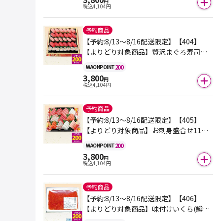
円
税込
4,104
円
予約商品
【予約:8/13～8/16配送限定】【404】
【よりどり対象商品】贅沢まぐろ寿司盛
合せ【極】 1パック
200
WAON
POINT
3,800
円
税込
4,104
円
予約商品
【予約:8/13～8/16配送限定】【405】
【よりどり対象商品】お刺身盛合せ11点
盛（本まぐろ中トロ入）えび入り 1盛
200
WAON
POINT
3,800
円
税込
4,104
円
予約商品
【予約:8/13～8/16配送限定】【406】
【よりどり対象商品】味付けいくら(鱒卵)
200g＜原料原産地：アメリカ＞