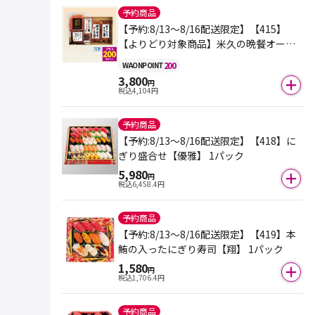
予約商品
【予約:8/13～8/16配送限定】【415】
【よりどり対象商品】米久の晩餐オード
ブル5種セット 各種
200
WAON
POINT
3,800
円
税込
4,104
円
予約商品
【予約:8/13～8/16配送限定】【418】に
ぎり盛合せ【優雅】 1パック
5,980
円
税込
6,458.4
円
予約商品
【予約:8/13～8/16配送限定】【419】本
鮪の入ったにぎり寿司【翔】 1パック
1,580
円
税込
1,706.4
円
予約商品