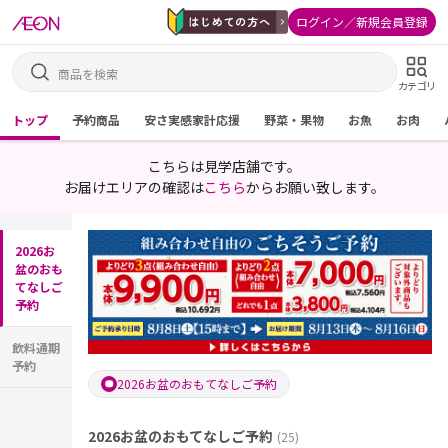
ログイン／新規会員登録
カテゴリ
トップ
予約商品
安さ実感家計応援
野菜・果物
お魚
お肉
こちらは見学店舗です。
お届けエリアの確認は
こちら
からお願い致します。
2026お
盆のおも
てなしご
予約
飲料通期
予約
2026お盆のおもてなしご予約
2026お盆のおもてなしご予約
(
25
)