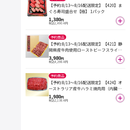
【予約:8/13～8/16配送限定】【420】ま
ぐろ寿司盛合せ【極】 1パック
1,380
円
税込
1,490.4
円
予約商品
【予約:8/13～8/16配送限定】【421】静
岡県産牛肉使用ローストビーフスライス
(交雑種)(冷凍) 150ｇ×2パック
3,980
円
税込
4,298.4
円
予約商品
【予約:8/13～8/16配送限定】【424】オ
ーストラリア産牛ハラミ焼肉用（内臓
肉） 420ｇ
1,980
円
税込
2,138.4
円