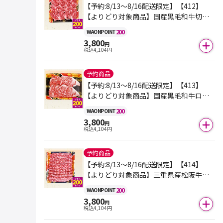
【予約:8/13～8/16配送限定】【412】
【よりどり対象商品】国産黒毛和牛切り
落とし焼肉用 460ｇ
200
WAON
POINT
3,800
円
税込
4,104
円
予約商品
【予約:8/13～8/16配送限定】【413】
【よりどり対象商品】国産黒毛和牛ロー
スステーキ用2枚入り 360g
200
WAON
POINT
3,800
円
税込
4,104
円
予約商品
【予約:8/13～8/16配送限定】【414】
【よりどり対象商品】三重県産松阪牛赤
身スライス(ももまたはかた) 350ｇ
200
WAON
POINT
3,800
円
税込
4,104
円